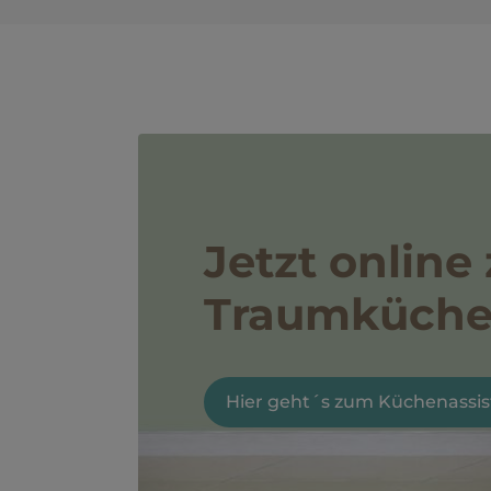
Jetzt online 
Traumküch
Hier geht´s zum Küchenassi