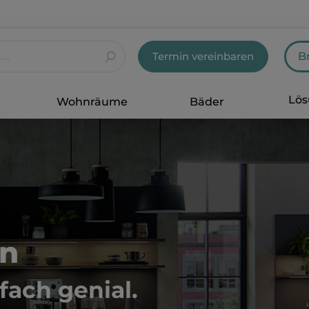
Termin vereinbaren
B
Lö
Wohnräume
Bäder
en
fach genial.