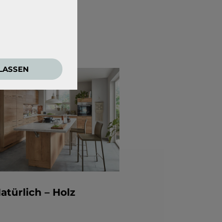
en!
e zwingend
ULASSEN
ensweisen der
den Google Tag
 externen Medien
atürlich – Holz