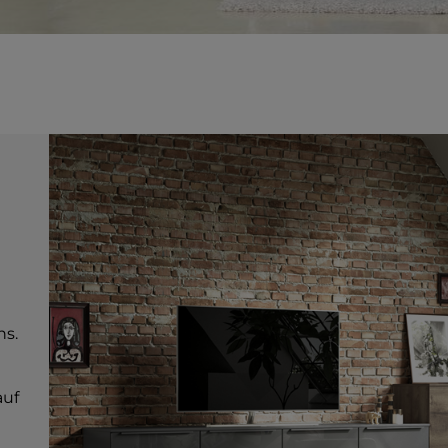
hs.
auf