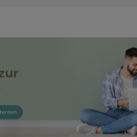
zur
e
stenten