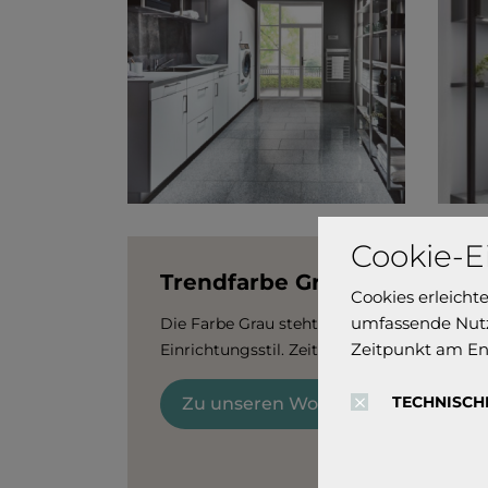
Cookie-E
Trendfarbe Grau
Cookies erleicht
umfassende Nutz
Die Farbe Grau steht für einen individuel
Zeitpunkt am En
Einrichtungsstil. Zeitlos, ästhethisch und
TECHNISCH
Zu unseren Wohnbeispielen