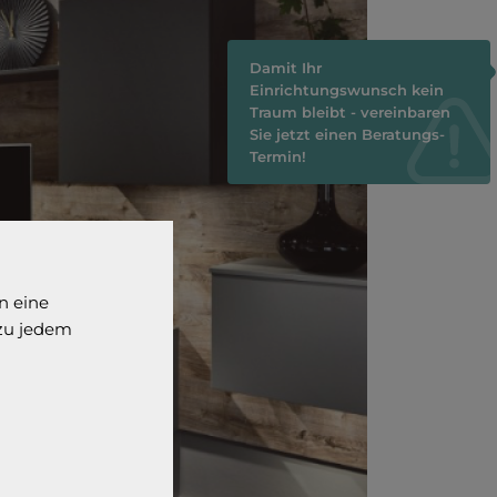
Damit Ihr
Einrichtungswunsch kein
Traum bleibt - vereinbaren
Sie jetzt einen Beratungs-
Termin!
n eine
 zu jedem