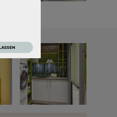
e zwingend
ULASSEN
ensweisen der
den Google Tag
 externen Medien