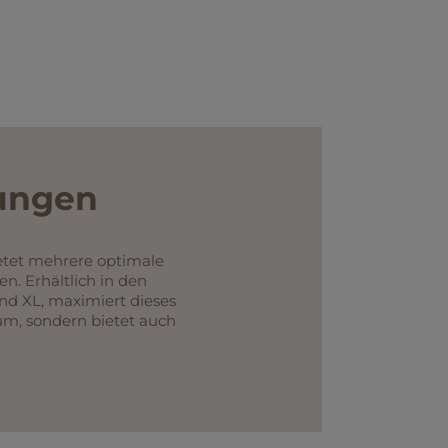
sungen
etet mehrere optimale
n. Erhältlich in den
nd XL, maximiert dieses
um, sondern bietet auch