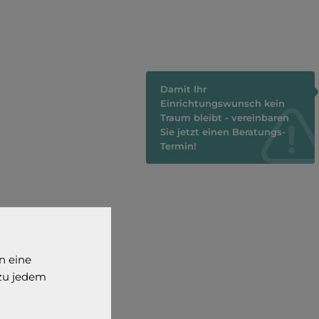
Damit Ihr
Einrichtungswunsch kein
Traum bleibt - vereinbaren
Sie jetzt einen Beratungs-
Termin!
n eine
 zu jedem