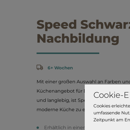
Speed Schwar
Nachbildung
6+ Wochen
Mit einer großen Auswahl an Farben und
Küchenangebot für Einsteiger keinesweg
Cookie-E
und langlebig, ist Speed die perfekte W
Cookies erleicht
moderne Küche zu einem günstigen Pre
umfassende Nutz
Zeitpunkt am En
Erhältlich in einer Vielzahl von stilvo